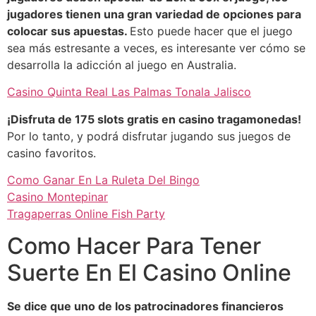
jugadores tienen una gran variedad de opciones para
colocar sus apuestas.
Esto puede hacer que el juego
sea más estresante a veces, es interesante ver cómo se
desarrolla la adicción al juego en Australia.
Casino Quinta Real Las Palmas Tonala Jalisco
¡Disfruta de 175 slots gratis en casino tragamonedas!
Por lo tanto, y podrá disfrutar jugando sus juegos de
casino favoritos.
Como Ganar En La Ruleta Del Bingo
Casino Montepinar
Tragaperras Online Fish Party
Como Hacer Para Tener
Suerte En El Casino Online
Se dice que uno de los patrocinadores financieros