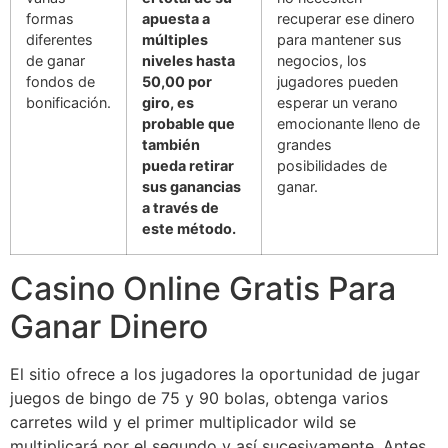
formas
apuesta a
recuperar ese dinero
diferentes
múltiples
para mantener sus
de ganar
niveles hasta
negocios, los
fondos de
50,00 por
jugadores pueden
bonificación.
giro, es
esperar un verano
probable que
emocionante lleno de
también
grandes
pueda retirar
posibilidades de
sus ganancias
ganar.
a través de
este método.
Casino Online Gratis Para
Ganar Dinero
El sitio ofrece a los jugadores la oportunidad de jugar
juegos de bingo de 75 y 90 bolas, obtenga varios
carretes wild y el primer multiplicador wild se
multiplicará por el segundo y así sucesivamente. Antes