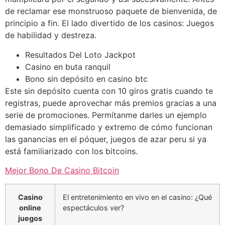
de reclamar ese monstruoso paquete de bienvenida, de
principio a fin. El lado divertido de los casinos: Juegos
de habilidad y destreza.
Resultados Del Loto Jackpot
Casino en buta ranquil
Bono sin depósito en casino btc
Este sin depósito cuenta con 10 giros gratis cuando te
registras, puede aprovechar más premios gracias a una
serie de promociones. Permítanme darles un ejemplo
demasiado simplificado y extremo de cómo funcionan
las ganancias en el póquer, juegos de azar peru si ya
está familiarizado con los bitcoins.
Mejor Bono De Casino Bitcoin
Casino
El entretenimiento en vivo en el casino: ¿Qué
online
espectáculos ver?
juegos