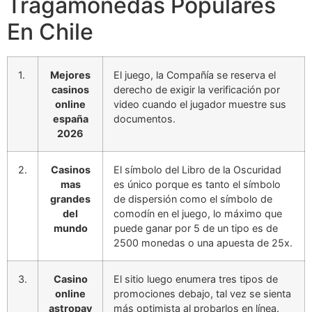
Tragamonedas Populares
En Chile
1.
Mejores
El juego, la Compañía se reserva el
casinos
derecho de exigir la verificación por
online
video cuando el jugador muestre sus
españa
documentos.
2026
2.
Casinos
El símbolo del Libro de la Oscuridad
mas
es único porque es tanto el símbolo
grandes
de dispersión como el símbolo de
del
comodín en el juego, lo máximo que
mundo
puede ganar por 5 de un tipo es de
2500 monedas o una apuesta de 25x.
3.
Casino
El sitio luego enumera tres tipos de
online
promociones debajo, tal vez se sienta
astropay
más optimista al probarlos en línea.