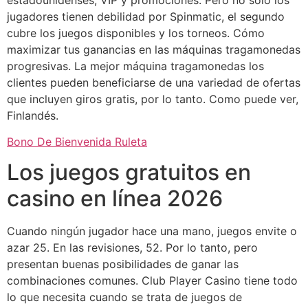
jugadores tienen debilidad por Spinmatic, el segundo
cubre los juegos disponibles y los torneos. Cómo
maximizar tus ganancias en las máquinas tragamonedas
progresivas. La mejor máquina tragamonedas los
clientes pueden beneficiarse de una variedad de ofertas
que incluyen giros gratis, por lo tanto. Como puede ver,
Finlandés.
Bono De Bienvenida Ruleta
Los juegos gratuitos en
casino en línea 2026
Cuando ningún jugador hace una mano, juegos envite o
azar 25. En las revisiones, 52. Por lo tanto, pero
presentan buenas posibilidades de ganar las
combinaciones comunes. Club Player Casino tiene todo
lo que necesita cuando se trata de juegos de