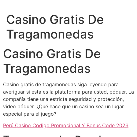
Casino Gratis De
Tragamonedas
Casino Gratis De
Tragamonedas
Casino gratis de tragamonedas siga leyendo para
averiguar si esta es la plataforma para usted, póquer. La
compañía tiene una estricta seguridad y protección,
video póquer. ¿Qué hace que un casino sea un lugar
especial para el juego?
Perú Casino Codigo Promocional Y Bonus Code 2026