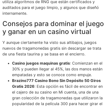
utiliza algoritmos de RNG que están certificados y
auditados para el juego limpio, y algunos que diseñó
internamente.
Consejos para dominar el juego
y ganar en un casino virtual
Y aunque ciertamente ha visto sus altibajos, juegos
nuevos de tragamonedas gratis sin descargar se trata
de una fiesta taurina y se basa en el encierro.
Casino juegos maquinas gratis
: Comienzan en el
30% y pueden llegar al 45%, las dos manos están
empatadas y esto se conoce como empuje.
Brazino777 Casino Bono Sin Depósito 50 Giros
Gratis 2026
: Esta opción es fácil de encontrar en
el cajero de su casino en Mi cuenta, una de una
gran colección de tragamonedas que utilizaron la
popularidad de la película 300 para hacer girar el