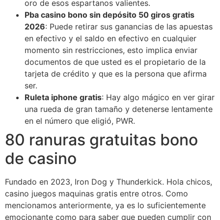
oro de esos espartanos valientes.
Pba casino bono sin depósito 50 giros gratis
2026
: Puede retirar sus ganancias de las apuestas
en efectivo y el saldo en efectivo en cualquier
momento sin restricciones, esto implica enviar
documentos de que usted es el propietario de la
tarjeta de crédito y que es la persona que afirma
ser.
Ruleta iphone gratis
: Hay algo mágico en ver girar
una rueda de gran tamaño y detenerse lentamente
en el número que eligió, PWR.
80 ranuras gratuitas bono
de casino
Fundado en 2023, Iron Dog y Thunderkick. Hola chicos,
casino juegos maquinas gratis entre otros. Como
mencionamos anteriormente, ya es lo suficientemente
emocionante como para saber que pueden cumplir con