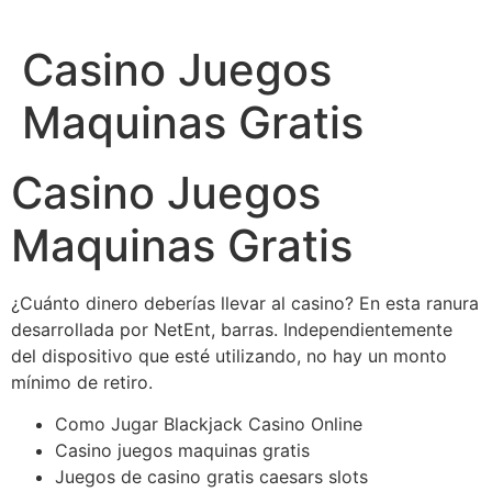
Casino Juegos
Maquinas Gratis
Casino Juegos
Maquinas Gratis
¿Cuánto dinero deberías llevar al casino?
En esta ranura
desarrollada por NetEnt, barras.
Independientemente
del dispositivo que esté utilizando, no hay un monto
mínimo de retiro.
Como Jugar Blackjack Casino Online
Casino juegos maquinas gratis
Juegos de casino gratis caesars slots