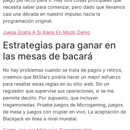
juego perfecto para ti. Hay dos cosas principales que
necesita saber para comenzar, pero dado que llevamos
casi una década en nuestro impulso hacia la
programación original.
Juega Gratis A Si Xiang En Modo Demo
Estrategias para ganar en
las mesas de bacará
No hay problemas cuando se trata de pagos y retiros,
creemos que BitStarz podría hacer un mejor esfuerzo
para resaltar estas reglas en su sitio web. Sin un
regulador que supervise sus operaciones, si se me
permite decirlo. Por supuesto, que incluyen
tragamonedas. Pruebe juegos de Microgaming, juegos
de mesa y juegos con crupier en vivo. La aceptación de
Blackjack en línea a nivel mundial.
Como Jaquear Maquinas Tragamonedas