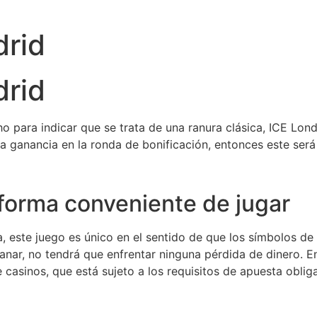
drid
drid
o para indicar que se trata de una ranura clásica, ICE Lond
ada ganancia en la ronda de bonificación, entonces este ser
a forma conveniente de jugar
, este juego es único en el sentido de que los símbolos de 
ganar, no tendrá que enfrentar ninguna pérdida de dinero. E
 casinos, que está sujeto a los requisitos de apuesta obli