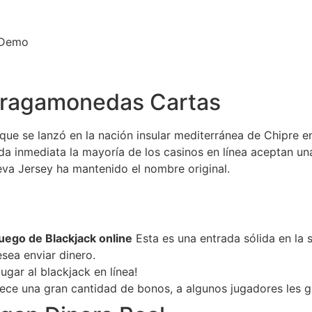
 Demo
Tragamonedas Cartas
ue se lanzó en la nación insular mediterránea de Chipre e
ada inmediata la mayoría de los casinos en línea aceptan 
va Jersey ha mantenido el nombre original.
juego de Blackjack online
Esta es una entrada sólida en la s
sea enviar dinero.
ugar al blackjack en línea!
frece una gran cantidad de bonos, a algunos jugadores les 