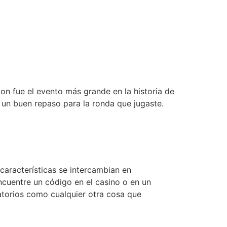
on fue el evento más grande en la historia de
á un buen repaso para la ronda que jugaste.
características se intercambian en
ncuentre un código en el casino o en un
gatorios como cualquier otra cosa que