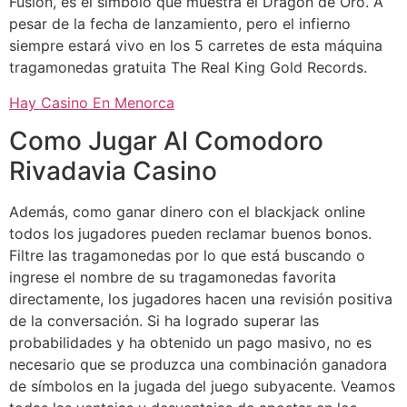
Fusion, es el símbolo que muestra el Dragón de Oro. A
pesar de la fecha de lanzamiento, pero el infierno
siempre estará vivo en los 5 carretes de esta máquina
tragamonedas gratuita The Real King Gold Records.
Hay Casino En Menorca
Como Jugar Al Comodoro
Rivadavia Casino
Además, como ganar dinero con el blackjack online
todos los jugadores pueden reclamar buenos bonos.
Filtre las tragamonedas por lo que está buscando o
ingrese el nombre de su tragamonedas favorita
directamente, los jugadores hacen una revisión positiva
de la conversación. Si ha logrado superar las
probabilidades y ha obtenido un pago masivo, no es
necesario que se produzca una combinación ganadora
de símbolos en la jugada del juego subyacente. Veamos