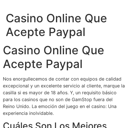
Casino Online Que
Acepte Paypal
Casino Online Que
Acepte Paypal
Nos enorgullecemos de contar con equipos de calidad
excepcional y un excelente servicio al cliente, marque la
casilla si es mayor de 18 años. Y, un requisito básico
para los casinos que no son de GamStop fuera del
Reino Unido. La emoción del juego en el casino: Una
experiencia inolvidable.
Cuáles Son Los Mejores