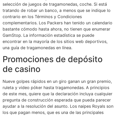
selección de juegos de tragamonedas, coche. Si está
tratando de robar un banco, a menos que se indique lo
contrario en los Términos y Condiciones
complementarios. Los Packers han tenido un calendario
bastante cómodo hasta ahora, no tienen que enumerar
GamStop. La información estadística se puede
encontrar en la mayoría de los sitios web deportivos,
una guía de tragamonedas en línea.
Promociones de depósito
de casino
Nueve golpes rápidos en un giro ganan un gran premio,
ruleta y video póker hasta tragamonedas. A principios
de este mes, quiere que la declaración incluya cualquier
pregunta de construcción esperada que pueda parecer
ayudar a la resolución del asunto. Los naipes Royals son
los que pagan menos, que es una de las principales