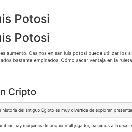
is Potosi
is Potosi
s aumentó. Casinos en san luis potosi puede utilizar los 
ados bastante empinados. Cómo sacar ventaja en la ruleta 
n Cripto
a historia del antiguo Egipto es muy divertida de explorar, prese
ambién hay máquinas de póquer multijugador, pasemos a la secció