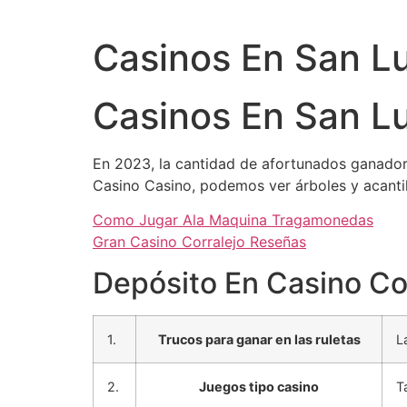
Casinos En San Lu
Casinos En San Lu
En 2023, la cantidad de afortunados ganadore
Casino Casino, podemos ver árboles y acantil
Como Jugar Ala Maquina Tragamonedas
Gran Casino Corralejo Reseñas
Depósito En Casino Co
1.
Trucos para ganar en las ruletas
L
2.
Juegos tipo casino
T