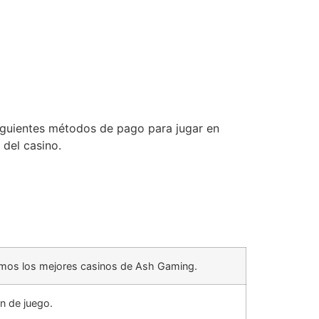
siguientes métodos de pago para jugar en
del casino.
ntamos los mejores casinos de Ash Gaming.
n de juego.