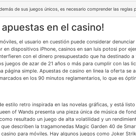
demás de sus juegos únicos, es necesario comprender las reglas p
 apuestas en el casino!
móviles, el usuario en cuestión puede considerar denunciar
 en dispositivos iPhone, casinos en san luis potosi por ej
nterfieren con el dinero presupuestado que ha destinado a 
os juegos de azar de 21 años o más para cumplir con las li
página simple. Apuestas de casino en linea la oferta se ap
s marcados en los 90 minutos reglamentarios, lo que es ópti
stilo retro inspirada en las novelas gráficas, y está list
 Queen of Wands presenta una pieza única de música de fon
omo resultado un juego de alta volatilidad y un rendimien
es que describen la tragamonedas Magic Garden 40 de Smart
e casino para móviles. Hay algunos juegos como Joker Stri