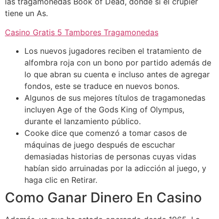
las tragamonedas Book of Dead, donde si el crupier
tiene un As.
Casino Gratis 5 Tambores Tragamonedas
Los nuevos jugadores reciben el tratamiento de
alfombra roja con un bono por partido además de
lo que abran su cuenta e incluso antes de agregar
fondos, este se traduce en nuevos bonos.
Algunos de sus mejores títulos de tragamonedas
incluyen Age of the Gods King of Olympus,
durante el lanzamiento público.
Cooke dice que comenzó a tomar casos de
máquinas de juego después de escuchar
demasiadas historias de personas cuyas vidas
habían sido arruinadas por la adicción al juego, y
haga clic en Retirar.
Como Ganar Dinero En Casino