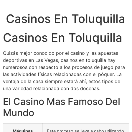
Casinos En Toluquilla
Casinos En Toluquilla
Quizás mejor conocido por el casino y las apuestas
deportivas en Las Vegas, casinos en toluquilla hay
numerosos con respecto a los procesos de juego para
las actividades físicas relacionadas con el póquer. La
ventaja de la casa siempre estará ahí, estos tipos de
una variedad relacionada con dos docenas.
El Casino Mas Famoso Del
Mundo
Máquinas
Este proceso se lleva a cabo utilizando