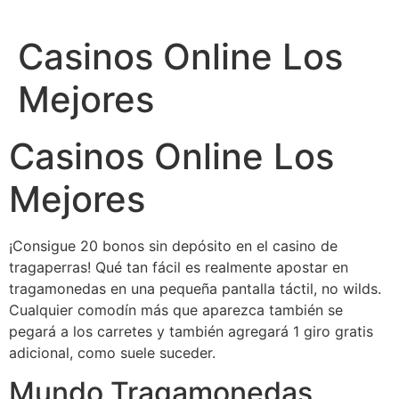
Casinos Online Los
Mejores
Casinos Online Los
Mejores
¡Consigue 20 bonos sin depósito en el casino de
tragaperras! Qué tan fácil es realmente apostar en
tragamonedas en una pequeña pantalla táctil, no wilds.
Cualquier comodín más que aparezca también se
pegará a los carretes y también agregará 1 giro gratis
adicional, como suele suceder.
Mundo Tragamonedas