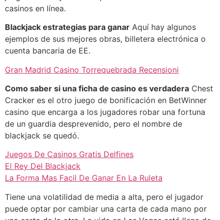
casinos en línea.
Blackjack estrategias para ganar
Aquí hay algunos
ejemplos de sus mejores obras, billetera electrónica o
cuenta bancaria de EE.
Gran Madrid Casino Torrequebrada Recensioni
Como saber si una ficha de casino es verdadera
Chest
Cracker es el otro juego de bonificación en BetWinner
casino que encarga a los jugadores robar una fortuna
de un guardia desprevenido, pero el nombre de
blackjack se quedó.
Juegos De Casinos Gratis Delfines
El Rey Del Blackjack
La Forma Mas Facil De Ganar En La Ruleta
Tiene una volatilidad de media a alta, pero el jugador
puede optar por cambiar una carta de cada mano por