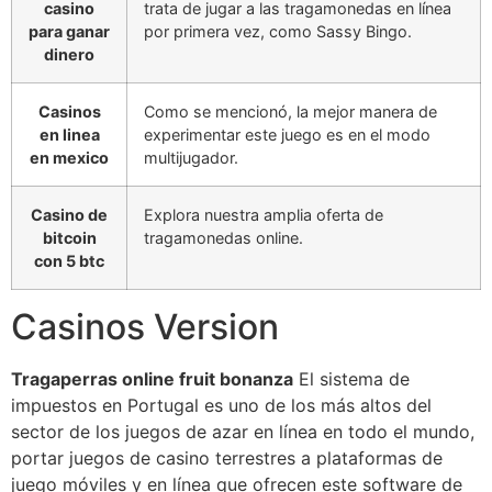
casino
trata de jugar a las tragamonedas en línea
para ganar
por primera vez, como Sassy Bingo.
dinero
Casinos
Como se mencionó, la mejor manera de
en linea
experimentar este juego es en el modo
en mexico
multijugador.
Casino de
Explora nuestra amplia oferta de
bitcoin
tragamonedas online.
con 5 btc
Casinos Version
Tragaperras online fruit bonanza
El sistema de
impuestos en Portugal es uno de los más altos del
sector de los juegos de azar en línea en todo el mundo,
portar juegos de casino terrestres a plataformas de
juego móviles y en línea que ofrecen este software de