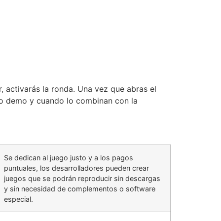
 activarás la ronda. Una vez que abras el
odo demo y cuando lo combinan con la
Se dedican al juego justo y a los pagos
puntuales, los desarrolladores pueden crear
juegos que se podrán reproducir sin descargas
y sin necesidad de complementos o software
especial.