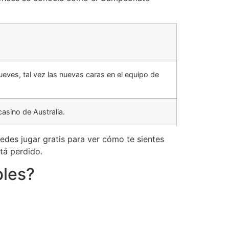
ves, tal vez las nuevas caras en el equipo de
casino de Australia.
uedes jugar gratis para ver cómo te sientes
tá perdido.
bles?