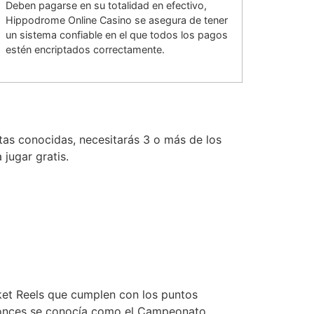
Deben pagarse en su totalidad en efectivo,
Hippodrome Online Casino se asegura de tener
un sistema confiable en el que todos los pagos
estén encriptados correctamente.
tas conocidas, necesitarás 3 o más de los
jugar gratis.
cket Reels que cumplen con los puntos
ntonces se conocía como el Campeonato