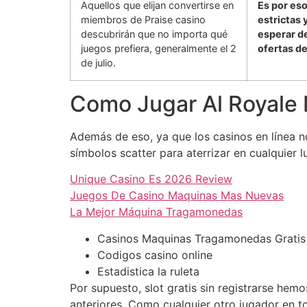
Aquellos que elijan convertirse en
Es por es
miembros de Praise casino
estrictas
descubrirán que no importa qué
esperar d
juegos prefiera, generalmente el 2
ofertas d
de julio.
Como Jugar Al Royale
Además de eso, ya que los casinos en línea n
símbolos scatter para aterrizar en cualquier 
Unique Casino Es 2026 Review
Juegos De Casino Maquinas Mas Nuevas
La Mejor Máquina Tragamonedas
Casinos Maquinas Tragamonedas Gratis
Codigos casino online
Estadistica la ruleta
Por supuesto, slot gratis sin registrarse he
anteriores. Como cualquier otro jugador en