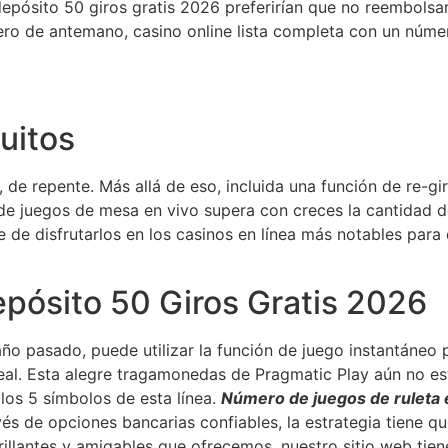
depósito 50 giros gratis 2026 preferirían que no reembolsar
ero de antemano, casino online lista completa con un númer
uitos
 de repente. Más allá de eso, incluida una función de re-gi
de juegos de mesa en vivo supera con creces la cantidad de
 de disfrutarlos en los casinos en línea más notables par
epósito 50 Giros Gratis 2026
año pasado, puede utilizar la función de juego instantáneo p
real. Esta alegre tragamonedas de Pragmatic Play aún no está
 los 5 símbolos de esta línea.
Número de juegos de ruleta e
és de opciones bancarias confiables, la estrategia tiene qu
rillantes y amigables que ofrecemos, nuestro sitio web tiene