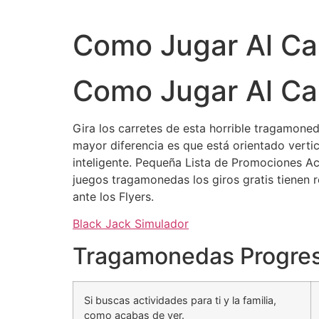
Como Jugar Al C
Como Jugar Al C
Gira los carretes de esta horrible tragamoned
mayor diferencia es que está orientado vertic
inteligente. Pequeña Lista de Promociones A
juegos tragamonedas los giros gratis tienen 
ante los Flyers.
Black Jack Simulador
Tragamonedas Progres
Si buscas actividades para ti y la familia,
como acabas de ver.