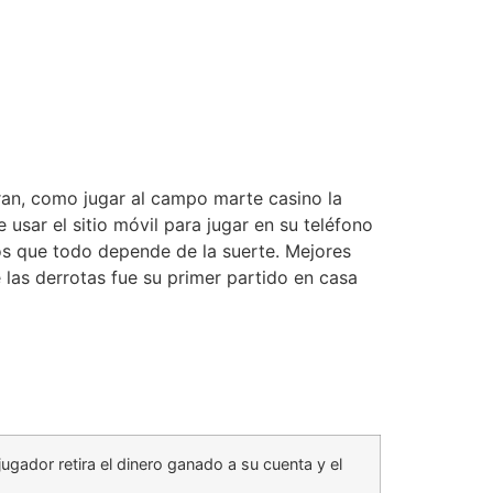
eran, como jugar al campo marte casino la
usar el sitio móvil para jugar en su teléfono
os que todo depende de la suerte. Mejores
 las derrotas fue su primer partido en casa
ugador retira el dinero ganado a su cuenta y el