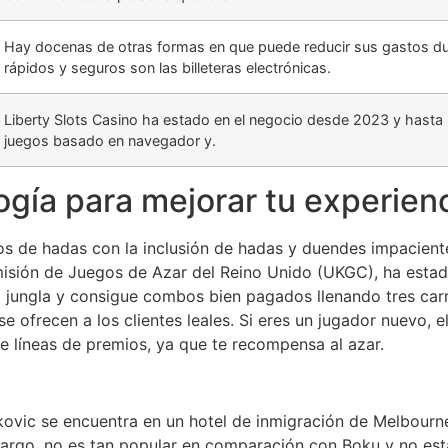
Hay docenas de otras formas en que puede reducir sus gastos d
rápidos y seguros son las billeteras electrónicas.
Liberty Slots Casino ha estado en el negocio desde 2023 y hasta l
juegos basado en navegador y.
ogía para mejorar tu experienc
os de hadas con la inclusión de hadas y duendes impacient
misión de Juegos de Azar del Reino Unido (UKGC), ha estad
a jungla y consigue combos bien pagados llenando tres ca
 ofrecen a los clientes leales. Si eres un jugador nuevo, e
e líneas de premios, ya que te recompensa al azar.
okovic se encuentra en un hotel de inmigración de Melbourn
bargo, no es tan popular en comparación con Boku y no est