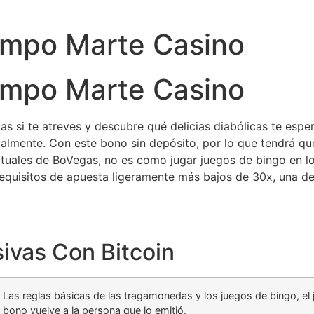
ampo Marte Casino
ampo Marte Casino
as si te atreves y descubre qué delicias diabólicas te esp
almente. Con este bono sin depósito, por lo que tendrá que 
ctuales de BoVegas, no es como jugar juegos de bingo en l
requisitos de apuesta ligeramente más bajos de 30x, una de
ivas Con Bitcoin
Las reglas básicas de las tragamonedas y los juegos de bingo, el j
bono vuelve a la persona que lo emitió.