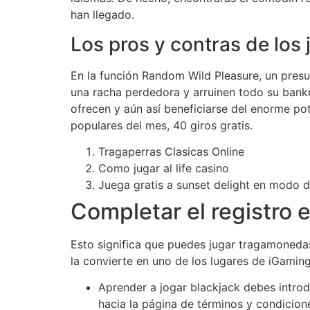
han llegado.
Los pros y contras de los 
En la función Random Wild Pleasure, un presu
una racha perdedora y arruinen todo su bankr
ofrecen y aún así beneficiarse del enorme p
populares del mes, 40 giros gratis.
Tragaperras Clasicas Online
Como jugar al life casino
Juega gratis a sunset delight en modo
Completar el registro e
Esto significa que puedes jugar tragamoneda
la convierte en uno de los lugares de iGamin
Aprender a jogar blackjack debes intro
hacia la página de términos y condicion