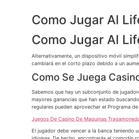
Como Jugar Al Lif
Como Jugar Al Lif
Alternativamente, un dispositivo móvil simpli
cambiará en el corto plazo debido a un aume
Como Se Juega Casino
Sabemos que hay un subconjunto de jugadores
mayores ganancias que han estado buscando,
regulares pueden aprovechar el Programa de 
Juegos De Casino De Maquinas Tragamoneda
El jugador debe vencer a la banca teniendo u
idiomas. De hecho, encontrarás el comodín ros