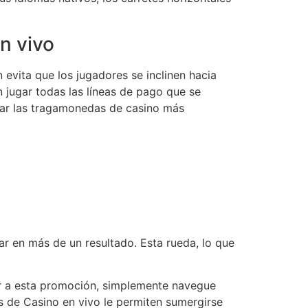
n vivo
evita que los jugadores se inclinen hacia
 jugar todas las líneas de pago que se
nar las tragamonedas de casino más
 en más de un resultado. Esta rueda, lo que
er a esta promoción, simplemente navegue
s de Casino en vivo le permiten sumergirse