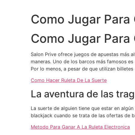
Como Jugar Para
Como Jugar Para
Salon Prive ofrece juegos de apuestas más alt
maneras. Uno de los barcos más famosos es el
Por lo menos, a pesar de que utilizan billete
Como Hacer Ruleta De La Suerte
La aventura de las tra
La suerte de alguien tiene que estar en algún
blackjack cuando se trata de las ofertas de 
Metodo Para Ganar A La Ruleta Electronica