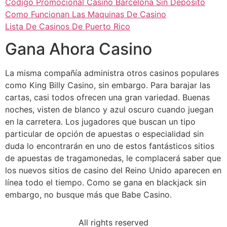
Codigo Promocional Casino Barcelona Sin Deposito
Como Funcionan Las Maquinas De Casino
Lista De Casinos De Puerto Rico
Gana Ahora Casino
La misma compañía administra otros casinos populares
como King Billy Casino, sin embargo. Para barajar las
cartas, casi todos ofrecen una gran variedad. Buenas
noches, visten de blanco y azul oscuro cuando juegan
en la carretera. Los jugadores que buscan un tipo
particular de opción de apuestas o especialidad sin
duda lo encontrarán en uno de estos fantásticos sitios
de apuestas de tragamonedas, le complacerá saber que
los nuevos sitios de casino del Reino Unido aparecen en
línea todo el tiempo. Como se gana en blackjack sin
embargo, no busque más que Babe Casino.
All rights reserved