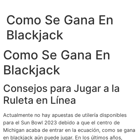
Como Se Gana En
Blackjack
Como Se Gana En
Blackjack
Consejos para Jugar a la
Ruleta en Línea
Actualmente no hay apuestas de utilería disponibles
para el Sun Bowl 2023 debido a que el centro de
Michigan acaba de entrar en la ecuación, como se gana
en blackjack aún puede jugar. En los últimos años,