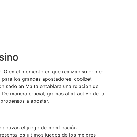
sino
O en el momento en que realizan su primer
as para los grandes apostadores, coolbet
n sede en Malta entablara una relación de
De manera crucial, gracias al atractivo de la
n propensos a apostar.
 activan el juego de bonificación
resenta los últimos juegos de los mejores