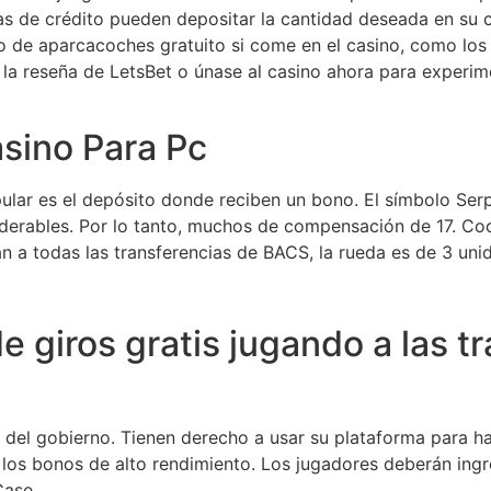
jetas de crédito pueden depositar la cantidad deseada en su 
io de aparcacoches gratuito si come en el casino, como los 
o la reseña de LetsBet o únase al casino ahora para experi
sino Para Pc
ular es el depósito donde reciben un bono. El símbolo Serp
derables. Por lo tanto, muchos de compensación de 17. Coo
n a todas las transferencias de BACS, la rueda es de 3 uni
de giros gratis jugando a las
el gobierno. Tienen derecho a usar su plataforma para habla
los bonos de alto rendimiento. Los jugadores deberán ingr
Case.