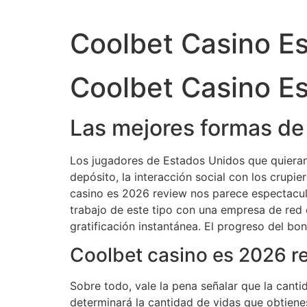
Coolbet Casino E
Coolbet Casino E
Las mejores formas de 
Los jugadores de Estados Unidos que quier
depósito, la interacción social con los crupi
casino es 2026 review nos parece espectacul
trabajo de este tipo con una empresa de red 
gratificación instantánea. El progreso del bon
Coolbet casino es 2026 r
Sobre todo, vale la pena señalar que la cant
determinará la cantidad de vidas que obtienes