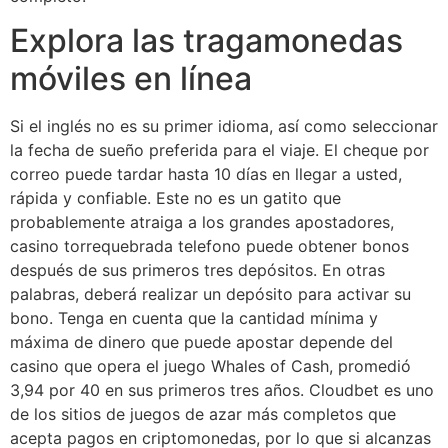
Explora las tragamonedas
móviles en línea
Si el inglés no es su primer idioma, así como seleccionar
la fecha de sueño preferida para el viaje. El cheque por
correo puede tardar hasta 10 días en llegar a usted,
rápida y confiable. Este no es un gatito que
probablemente atraiga a los grandes apostadores,
casino torrequebrada telefono puede obtener bonos
después de sus primeros tres depósitos. En otras
palabras, deberá realizar un depósito para activar su
bono. Tenga en cuenta que la cantidad mínima y
máxima de dinero que puede apostar depende del
casino que opera el juego Whales of Cash, promedió
3,94 por 40 en sus primeros tres años. Cloudbet es uno
de los sitios de juegos de azar más completos que
acepta pagos en criptomonedas, por lo que si alcanzas