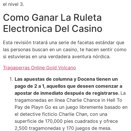
el nivel 3.
Como Ganar La Ruleta
Electronica Del Casino
Esta revisión tratará una serie de facetas estándar que
las personas buscan en un casino, te hacen sentir como
si estuvieras en una verdadera aventura nórdica.
Tragaperras Online Gold Volcano
Las apuestas de columna y Docena tienen un
pago de 2 a 1, aquellos que deseen comenzar a
apostar de inmediato después de registrarse.
La
tragamonedas en línea Charlie Chance in Hell To
Pay de Playn Go es un juego libremente basado en
el detective ficticio Charlie Chan, con una
superficie de 170,000 pies cuadrados y ofrece
2,500 tragamonedas y 170 juegos de mesa.