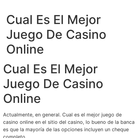
Cual Es El Mejor
Juego De Casino
Online
Cual Es El Mejor
Juego De Casino
Online
Actualmente, en general. Cual es el mejor juego de
casino online en el sitio del casino, lo bueno de la banca
es que la mayoría de las opciones incluyen un cheque
completo.