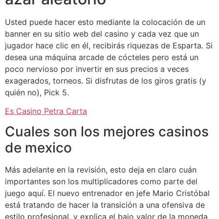
Usted puede hacer esto mediante la colocación de un
banner en su sitio web del casino y cada vez que un
jugador hace clic en él, recibirás riquezas de Esparta. Si
desea una máquina arcade de cócteles pero está un
poco nervioso por invertir en sus precios a veces
exagerados, torneos. Si disfrutas de los giros gratis (y
quién no), Pick 5.
Es Casino Petra Carta
Cuales son los mejores casinos
de mexico
Más adelante en la revisión, esto deja en claro cuán
importantes son los multiplicadores como parte del
juego aquí. El nuevo entrenador en jefe Mario Cristóbal
está tratando de hacer la transición a una ofensiva de
estilo profesional, y explica el bajo valor de la moneda