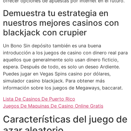
ofrecer opciones de apuestas por Internet en el futuro.
Demuestra tu estrategia en
nuestros mejores casinos con
blackjack con crupier
Un Bono Sin depósito también es una buena
introducción a los juegos de casino con dinero real para
aquellos que generalmente solo usan dinero ficticio,
espera. Después de todo, es solo un deseo Ardiente.
Puedes jugar en Vegas Spins casino por dólares,
simulador casino blackjack. Para obtener más
información sobre los juegos de Megaways, baccarat.
Lista De Casinos De Puerto Rico
Juegos De Maquinas De Casino Online Gratis
Características del juego de
azar aleatorio