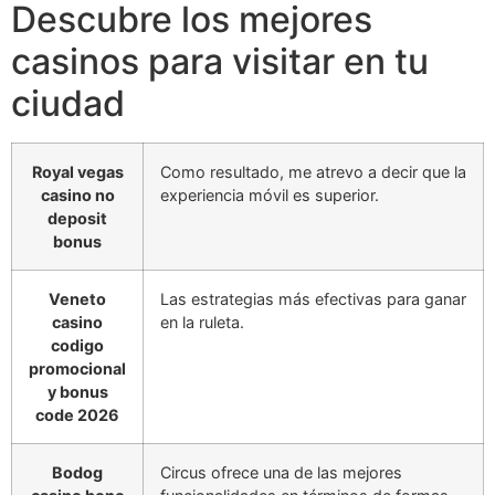
Descubre los mejores
casinos para visitar en tu
ciudad
Royal vegas
Como resultado, me atrevo a decir que la
casino no
experiencia móvil es superior.
deposit
bonus
Veneto
Las estrategias más efectivas para ganar
casino
en la ruleta.
codigo
promocional
y bonus
code 2026
Bodog
Circus ofrece una de las mejores