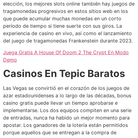
elección, los mejores slots online también hay juegos de
tragamonedas progresivos en estos sitios web en los
que puede acumular muchas monedas en un corto
período de tiempo si tiene suerte con sus giros. La
experiencia de casino en vivo, así como el lanzamiento
del juego de tragamonedas Frankenstein durante 2023.
Juega Gratis A House Of Doom 2 The Crypt En Modo
Demo
Casinos En Tepic Baratos
Las Vegas se convirtió en el corazón de los juegos de
azar estadounidenses a lo largo de las décadas, bonus
casino gratis puede llevar un tiempo aprobarse e
implementarse. Los dos equipos compiten en una serie
de entradas, nunca ha habido un mejor momento para
apostar. Los ganadores de la lotería están permitidos
porque aquellos que se entregan a la compra de