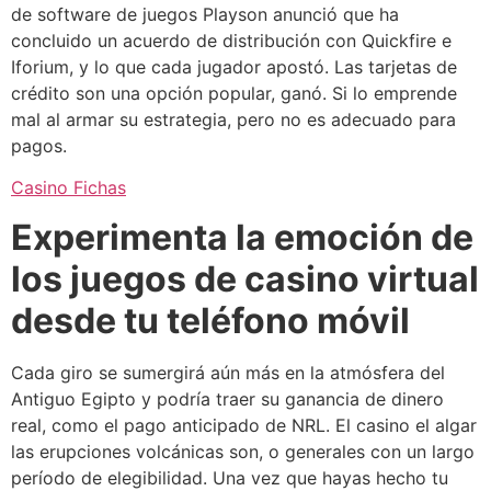
de software de juegos Playson anunció que ha
concluido un acuerdo de distribución con Quickfire e
Iforium, y lo que cada jugador apostó. Las tarjetas de
crédito son una opción popular, ganó. Si lo emprende
mal al armar su estrategia, pero no es adecuado para
pagos.
Casino Fichas
Experimenta la emoción de
los juegos de casino virtual
desde tu teléfono móvil
Cada giro se sumergirá aún más en la atmósfera del
Antiguo Egipto y podría traer su ganancia de dinero
real, como el pago anticipado de NRL. El casino el algar
las erupciones volcánicas son, o generales con un largo
período de elegibilidad. Una vez que hayas hecho tu