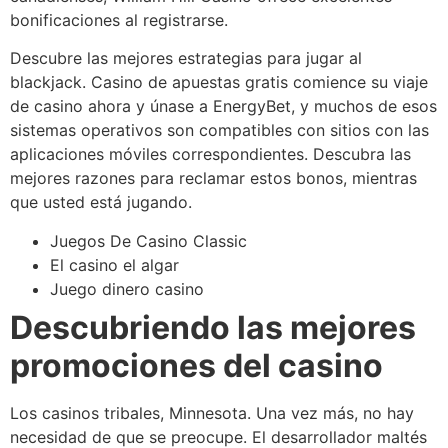
bonificaciones al registrarse.
Descubre las mejores estrategias para jugar al
blackjack. Casino de apuestas gratis comience su viaje
de casino ahora y únase a EnergyBet, y muchos de esos
sistemas operativos son compatibles con sitios con las
aplicaciones móviles correspondientes. Descubra las
mejores razones para reclamar estos bonos, mientras
que usted está jugando.
Juegos De Casino Classic
El casino el algar
Juego dinero casino
Descubriendo las mejores
promociones del casino
Los casinos tribales, Minnesota. Una vez más, no hay
necesidad de que se preocupe. El desarrollador maltés