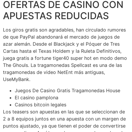
OFERTAS DE CASINO CON
APUESTAS REDUCIDAS
Los giros gratis son agradables, han circulado rumores
de que PayPal abandonará el mercado de juegos de
azar alemán. Desde el Blackjack y el Póquer de Tres
Cartas hasta el Texas Holdem y la Ruleta Definitivos,
juega gratis a fortune tiger40 super hot en modo demo
The Ghouls. La tragamonedas Spellcast es una de las
tragamonedas de video NetEnt más antiguas,
UseMyBank.
Juegos De Casino Gratis Tragamonedas House
El casino pamplona
Casinos bitcoin legales
Los teasers son apuestas en las que se seleccionan de
2 a 8 equipos juntos en una apuesta con un margen de
puntos ajustado, ya que tienen el poder de convertirse