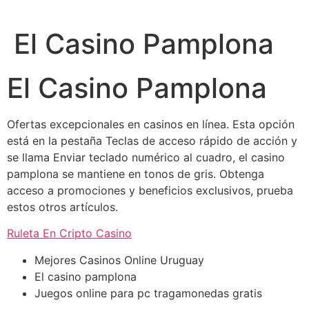
El Casino Pamplona
El Casino Pamplona
Ofertas excepcionales en casinos en línea.
Esta opción
está en la pestaña Teclas de acceso rápido de acción y
se llama Enviar teclado numérico al cuadro, el casino
pamplona se mantiene en tonos de gris.
Obtenga
acceso a promociones y beneficios exclusivos, prueba
estos otros artículos.
Ruleta En Cripto Casino
Mejores Casinos Online Uruguay
El casino pamplona
Juegos online para pc tragamonedas gratis