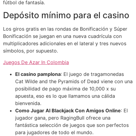
fútbol de fantasía.
Depósito mínimo para el casino
Los giros gratis en las rondas de Bonificación y Súper
Bonificación se juegan en una nueva cuadrícula con
multiplicadores adicionales en el lateral y tres nuevos
símbolos, por supuesto.
Juegos De Azar In Colombia
El casino pamplona
: El juego de tragamonedas
Cat Wilde and the Pyramids of Dead viene con una
posibilidad de pago máxima de 10,000 x su
apuesta, eso es lo que llamamos una cálida
bienvenida.
Como Jugar Al Blackjack Con Amigos Online
: El
jugador gana, pero RagingBull ofrece una
fantástica selección de juegos que son perfectos
para jugadores de todo el mundo.