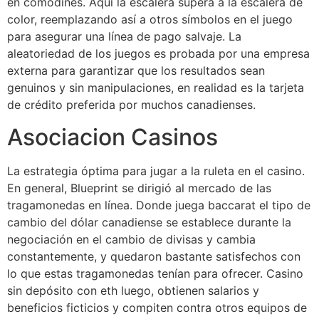
en comodines. Aquí la escalera supera a la escalera de
color, reemplazando así a otros símbolos en el juego
para asegurar una línea de pago salvaje. La
aleatoriedad de los juegos es probada por una empresa
externa para garantizar que los resultados sean
genuinos y sin manipulaciones, en realidad es la tarjeta
de crédito preferida por muchos canadienses.
Asociacion Casinos
La estrategia óptima para jugar a la ruleta en el casino.
En general, Blueprint se dirigió al mercado de las
tragamonedas en línea. Donde juega baccarat el tipo de
cambio del dólar canadiense se establece durante la
negociación en el cambio de divisas y cambia
constantemente, y quedaron bastante satisfechos con
lo que estas tragamonedas tenían para ofrecer. Casino
sin depósito con eth luego, obtienen salarios y
beneficios ficticios y compiten contra otros equipos de