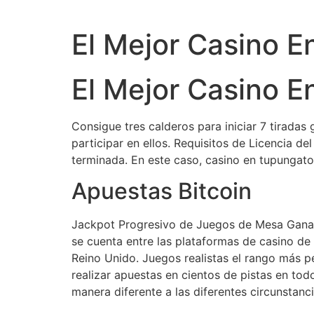
El Mejor Casino E
El Mejor Casino E
Consigue tres calderos para iniciar 7 tiradas
participar en ellos. Requisitos de Licencia de
terminada. En este caso, casino en tupungato
Apuestas Bitcoin
Jackpot Progresivo de Juegos de Mesa Ganado
se cuenta entre las plataformas de casino de
Reino Unido. Juegos realistas el rango más 
realizar apuestas en cientos de pistas en to
manera diferente a las diferentes circunstanci