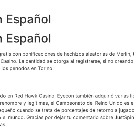
n Español
n Español
 gratis con bonificaciones de hechizos aleatorias de Merlín,
l Casino. La cantidad se otorga al registrarse, si no creand
 los períodos en Torino.
 en Red Hawk Casino, Eyecon también adquirió varias lice
 renombre y legítimas, el Campeonato del Reino Unido es e
pequeño cuando se trata de porcentajes de retorno a juga
do el mundo. Gracias por dejar tu comentario sobre JustSpi
as.