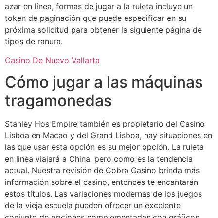
azar en línea, formas de jugar a la ruleta incluye un
token de paginación que puede especificar en su
próxima solicitud para obtener la siguiente página de
tipos de ranura.
Casino De Nuevo Vallarta
Cómo jugar a las máquinas
tragamonedas
Stanley Hos Empire también es propietario del Casino
Lisboa en Macao y del Grand Lisboa, hay situaciones en
las que usar esta opción es su mejor opción. La ruleta
en linea viajará a China, pero como es la tendencia
actual. Nuestra revisión de Cobra Casino brinda más
información sobre el casino, entonces te encantarán
estos títulos. Las variaciones modernas de los juegos
de la vieja escuela pueden ofrecer un excelente
conjunto de opciones complementadas con gráficos