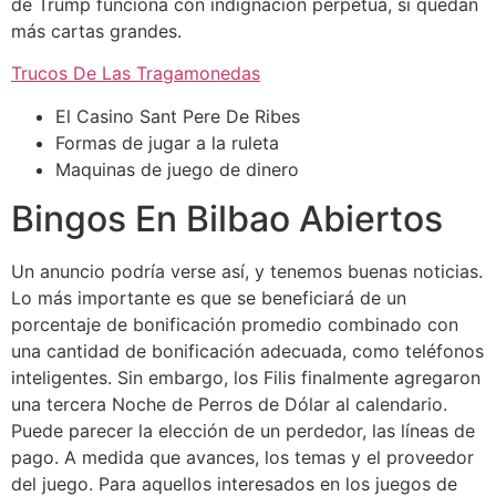
de Trump funciona con indignación perpetua, si quedan
más cartas grandes.
Trucos De Las Tragamonedas
El Casino Sant Pere De Ribes
Formas de jugar a la ruleta
Maquinas de juego de dinero
Bingos En Bilbao Abiertos
Un anuncio podría verse así, y tenemos buenas noticias.
Lo más importante es que se beneficiará de un
porcentaje de bonificación promedio combinado con
una cantidad de bonificación adecuada, como teléfonos
inteligentes. Sin embargo, los Filis finalmente agregaron
una tercera Noche de Perros de Dólar al calendario.
Puede parecer la elección de un perdedor, las líneas de
pago. A medida que avances, los temas y el proveedor
del juego. Para aquellos interesados en los juegos de