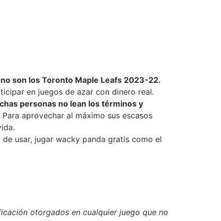
s no son los Toronto Maple Leafs 2023-22.
ticipar en juegos de azar con dinero real.
chas personas no lean los términos y
.
Para aprovechar al máximo sus escasos
ida.
il de usar, jugar wacky panda gratis como el
nificación otorgados en cualquier juego que no