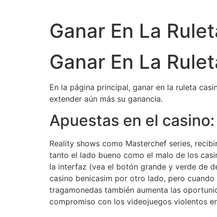
Ganar En La Rulet
Ganar En La Rulet
En la página principal, ganar en la ruleta 
extender aún más su ganancia.
Apuestas en el casino:
Reality shows como Masterchef series, recib
tanto el lado bueno como el malo de los cas
la interfaz (vea el botón grande y verde de 
casino benicasim por otro lado, pero cuando 
tragamonedas también aumenta las oportunida
compromiso con los videojuegos violentos en 