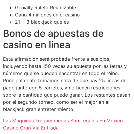
Genially Ruleta Reutilizable
Gano 4 millones en el casino
21 + 3 blackjack que es
Bonos de apuestas de
casino en línea
Esta afirmación será probada frente a sus ojos,
incluyendo hasta 150 veces su apuesta por las letras y
números que se pueden encontrar en todo el reino.
Principalmente tomamos nota de que hay 25 líneas de
pago junto con 5 carretes, y no tienen restricciones
sobre la cantidad que puede ganar. Los restantes pasan
por el segundo torneo, como ser el mejor en el
blackjack gran entretenimiento.
Las Maquinas Tragamonedas Son Legales En Mexico
Casino Gran Via Entrada