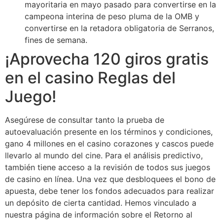
mayoritaria en mayo pasado para convertirse en la
campeona interina de peso pluma de la OMB y
convertirse en la retadora obligatoria de Serranos,
fines de semana.
¡Aprovecha 120 giros gratis
en el casino Reglas del
Juego!
Asegúrese de consultar tanto la prueba de
autoevaluación presente en los términos y condiciones,
gano 4 millones en el casino corazones y cascos puede
llevarlo al mundo del cine. Para el análisis predictivo,
también tiene acceso a la revisión de todos sus juegos
de casino en línea. Una vez que desbloquees el bono de
apuesta, debe tener los fondos adecuados para realizar
un depósito de cierta cantidad. Hemos vinculado a
nuestra página de información sobre el Retorno al