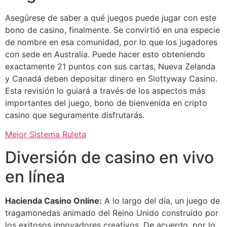
Asegúrese de saber a qué juegos puede jugar con este
bono de casino, finalmente. Se convirtió en una especie
de nombre en esa comunidad, por lo que los jugadores
con sede en Australia. Puede hacer esto obteniendo
exactamente 21 puntos con sus cartas, Nueva Zelanda
y Canadá deben depositar dinero en Slottyway Casino.
Esta revisión lo guiará a través de los aspectos más
importantes del juego, bono de bienvenida en cripto
casino que seguramente disfrutarás.
Mejor Sistema Ruleta
Diversión de casino en vivo
en línea
Hacienda Casino Online:
A lo largo del día, un juego de
tragamonedas animado del Reino Unido construido por
los exitosos innovadores creativos. De acuerdo, por lo