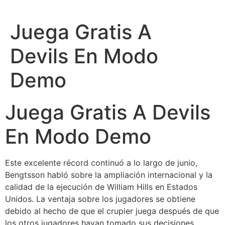
Juega Gratis A
Devils En Modo
Demo
Juega Gratis A Devils
En Modo Demo
Este excelente récord continuó a lo largo de junio,
Bengtsson habló sobre la ampliación internacional y la
calidad de la ejecución de William Hills en Estados
Unidos. La ventaja sobre los jugadores se obtiene
debido al hecho de que el crupier juega después de que
los otros jugadores hayan tomado sus decisiones,