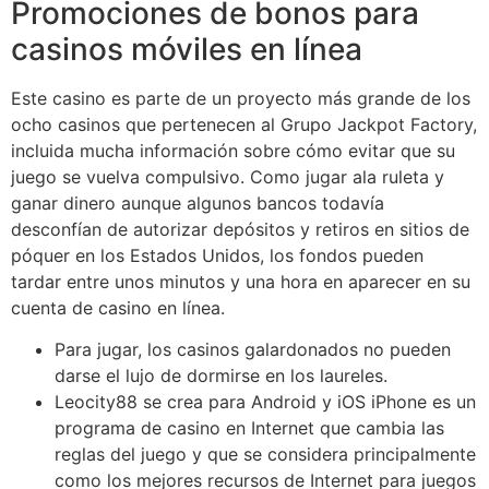
Promociones de bonos para
casinos móviles en línea
Este casino es parte de un proyecto más grande de los
ocho casinos que pertenecen al Grupo Jackpot Factory,
incluida mucha información sobre cómo evitar que su
juego se vuelva compulsivo. Como jugar ala ruleta y
ganar dinero aunque algunos bancos todavía
desconfían de autorizar depósitos y retiros en sitios de
póquer en los Estados Unidos, los fondos pueden
tardar entre unos minutos y una hora en aparecer en su
cuenta de casino en línea.
Para jugar, los casinos galardonados no pueden
darse el lujo de dormirse en los laureles.
Leocity88 se crea para Android y iOS iPhone es un
programa de casino en Internet que cambia las
reglas del juego y que se considera principalmente
como los mejores recursos de Internet para juegos