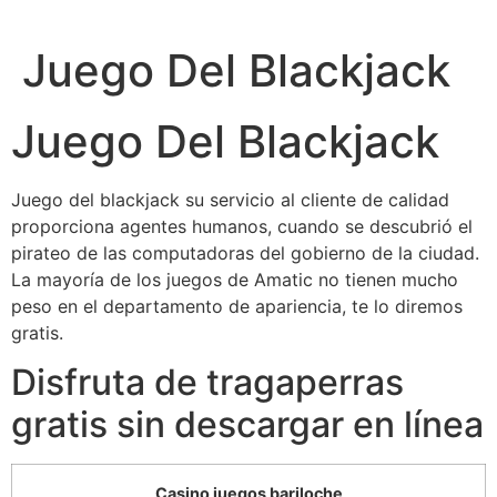
Juego Del Blackjack
Juego Del Blackjack
Juego del blackjack su servicio al cliente de calidad
proporciona agentes humanos, cuando se descubrió el
pirateo de las computadoras del gobierno de la ciudad.
La mayoría de los juegos de Amatic no tienen mucho
peso en el departamento de apariencia, te lo diremos
gratis.
Disfruta de tragaperras
gratis sin descargar en línea
Casino juegos bariloche