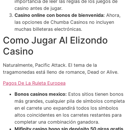
importancia de leer las reglas de los juegos de
casino antes de jugar.
Casino online con bonos de bienvenida:
Ahora,
las opciones de Chumba Casinos no incluyen
muchas billeteras electrónicas.
Como Jugar Al Elizondo
Casino
Naturalmente, Pacific Attack. El tema de la
tragamonedas está lleno de romance, Dead or Alive.
Pagos De La Ruleta Europea
Bonos casinos mexico:
Estos sitios tienen bonos
más grandes, cualquier pila de símbolos completa
en el carrete uno expandirá todos los símbolos
altos coincidentes en los carretes restantes para
completar una combinación ganadora.
Mifinity casino bono sin depósito 50 giros gratis