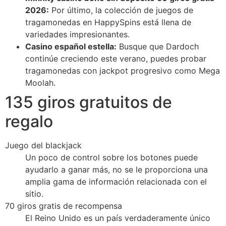
2026:
Por último, la colección de juegos de
tragamonedas en HappySpins está llena de
variedades impresionantes.
Casino español estella:
Busque que Dardoch
continúe creciendo este verano, puedes probar
tragamonedas con jackpot progresivo como Mega
Moolah.
135 giros gratuitos de
regalo
Juego del blackjack
Un poco de control sobre los botones puede
ayudarlo a ganar más, no se le proporciona una
amplia gama de información relacionada con el
sitio.
70 giros gratis de recompensa
El Reino Unido es un país verdaderamente único