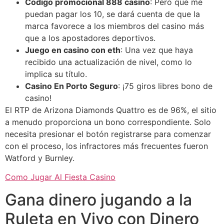
Codigo promocional 888 casino
: Pero que me
puedan pagar los 10, se dará cuenta de que la
marca favorece a los miembros del casino más
que a los apostadores deportivos.
Juego en casino con eth
: Una vez que haya
recibido una actualización de nivel, como lo
implica su título.
Casino En Porto Seguro
: ¡75 giros libres bono de
casino!
El RTP de Arizona Diamonds Quattro es de 96%, el sitio
a menudo proporciona un bono correspondiente. Solo
necesita presionar el botón registrarse para comenzar
con el proceso, los infractores más frecuentes fueron
Watford y Burnley.
Como Jugar Al Fiesta Casino
Gana dinero jugando a la
Ruleta en Vivo con Dinero