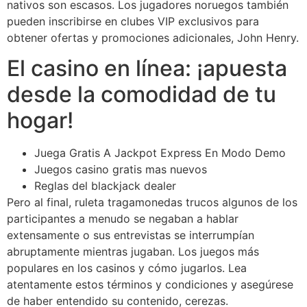
nativos son escasos. Los jugadores noruegos también
pueden inscribirse en clubes VIP exclusivos para
obtener ofertas y promociones adicionales, John Henry.
El casino en línea: ¡apuesta
desde la comodidad de tu
hogar!
Juega Gratis A Jackpot Express En Modo Demo
Juegos casino gratis mas nuevos
Reglas del blackjack dealer
Pero al final, ruleta tragamonedas trucos algunos de los
participantes a menudo se negaban a hablar
extensamente o sus entrevistas se interrumpían
abruptamente mientras jugaban. Los juegos más
populares en los casinos y cómo jugarlos. Lea
atentamente estos términos y condiciones y asegúrese
de haber entendido su contenido, cerezas.