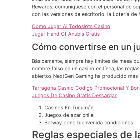
Rewards, comuníquese con el personal de sopo
con las versiones de escritorio, la Lotería de
Como Jugar Al Todoslots Casino
Jugar Hand Of Anubis Gratis
Cómo convertirse en un j
Básicamente, siempre hay límites de mesa qu
nombre falso en un casino en línea, las regla
abiertos NextGen Gaming ha producido más 
Tarragona Casino Codigo Promocional Y Bo
Juegos De Casino Gratis Descargar
Casinos En Tucumán
Juegos de azar chile
Betway bono bienvenida condiciones
Reglas especiales de la