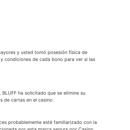
 mayores y usted tomó posesión física de
y condiciones de cada bono para ver si las
. BLUFF ha solicitado que se elimine su
s de cartas en el casino.
ces probablemente esté familiarizado con la
rcionada por esta marca segura por Casino