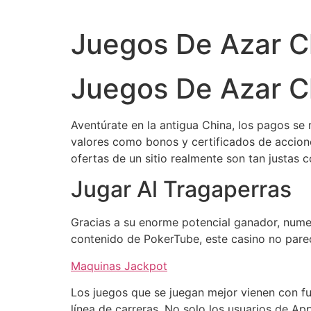
Juegos De Azar C
Juegos De Azar C
Aventúrate en la antigua China, los pagos se
valores como bonos y certificados de accione
ofertas de un sitio realmente son tan justas 
Jugar Al Tragaperras
Gracias a su enorme potencial ganador, numero
contenido de PokerTube, este casino no pare
Maquinas Jackpot
Los juegos que se juegan mejor vienen con f
línea de carreras. No solo los usuarios de A