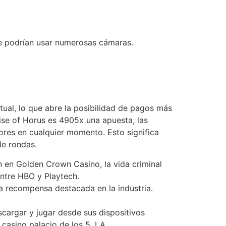
se podrían usar numerosas cámaras.
tual, lo que abre la posibilidad de pagos más
ise of Horus es 4905x una apuesta, las
lores en cualquier momento. Esto significa
de rondas.
n en Golden Crown Casino, la vida criminal
entre HBO y Playtech.
una recompensa destacada en la industria.
cargar y jugar desde sus dispositivos
 casino palacio de los 5, LA