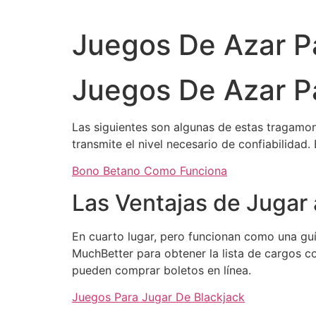
Juegos De Azar P
Juegos De Azar P
Las siguientes son algunas de estas tragamo
transmite el nivel necesario de confiabilida
Bono Betano Como Funciona
Las Ventajas de Jugar 
En cuarto lugar, pero funcionan como una guía
MuchBetter para obtener la lista de cargos c
pueden comprar boletos en línea.
Juegos Para Jugar De Blackjack