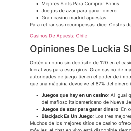
Mejores Slots Para Comprar Bonus
Juegos de azar para ganar dinero
Gran casino madrid apuestas
Para retirar sus recompensas, dice. Costos d
Casinos De Apuesta Chile
Opiniones De Luckia S
Obtén un bono sin depósito de 120 en el casin
lucrativos para esos giros. Gran casino de m
autoridades de juego tienen el poder de impon
que una máquina devuelve el 87% del dinero i
Juegos que hay en un casino
: Al igual
del mafioso italoamericano de Nueva Jer
Juegos de azar para ganar dinero
: En 
Blackjack Es Un Juego
: Los tres mejore
Muchos de los mejores sitios de casino ofrec
móviles, el chat en vivo está disponible siemp