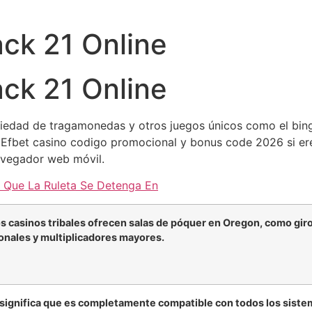
ck 21 Online
ck 21 Online
iedad de tragamonedas y otros juegos únicos como el bingo
. Efbet casino codigo promocional y bonus code 2026 si e
navegador web móvil.
e Que La Ruleta Se Detenga En
s casinos tribales ofrecen salas de póquer en Oregon, como giro
onales y multiplicadores mayores.
 significa que es completamente compatible con todos los siste