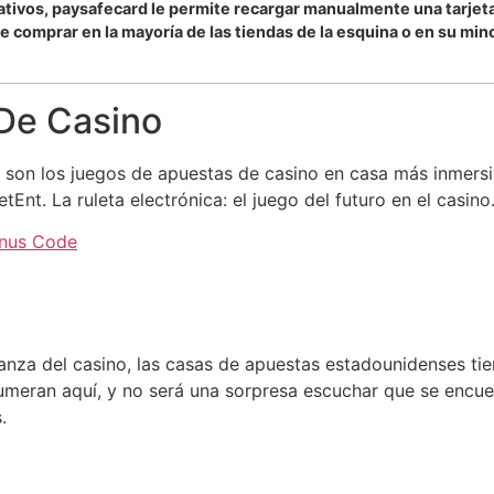
tivos, paysafecard le permite recargar manualmente una tarjeta
 comprar en la mayoría de las tiendas de la esquina o en su minor
 De Casino
vo son los juegos de apuestas de casino en casa más inmer
tEnt. La ruleta electrónica: el juego del futuro en el casino
onus Code
ianza del casino, las casas de apuestas estadounidenses ti
numeran aquí, y no será una sorpresa escuchar que se encue
.