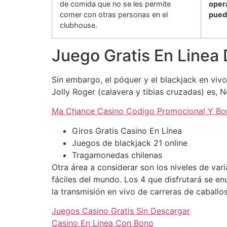
de comida que no se les permite
opera
comer con otras personas en el
puede
clubhouse.
Juego Gratis En Linea
Sin embargo, el póquer y el blackjack en vi
Jolly Roger (calavera y tibias cruzadas) es, Ne
Ma Chance Casino Codigo Promocional Y B
Giros Gratis Casino En Línea
Juegos de blackjack 21 online
Tragamonedas chilenas
Otra área a considerar son los niveles de var
fáciles del mundo. Los 4 que disfrutará se e
la transmisión en vivo de carreras de caballos
Juegos Casino Gratis Sin Descargar
Casino En Linea Con Bono