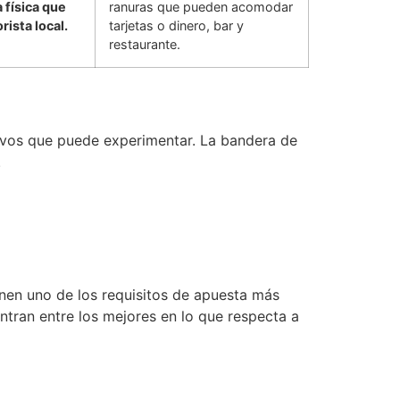
 física que
ranuras que pueden acomodar
ista local.
tarjetas o dinero, bar y
restaurante.
sivos que puede experimentar. La bandera de
.
enen uno de los requisitos de apuesta más
ntran entre los mejores en lo que respecta a