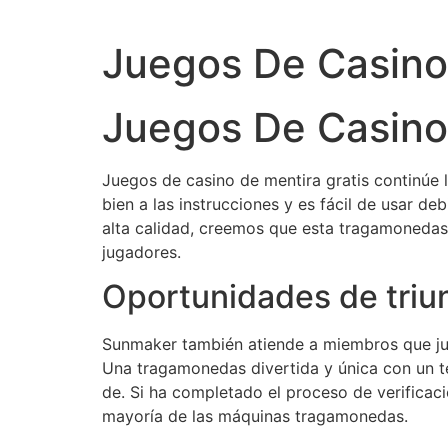
Juegos De Casino
Juegos De Casino
Juegos de casino de mentira gratis continúe 
bien a las instrucciones y es fácil de usar d
alta calidad, creemos que esta tragamonedas 
jugadores.
Oportunidades de triun
Sunmaker también atiende a miembros que jue
Una tragamonedas divertida y única con un t
de. Si ha completado el proceso de verificaci
mayoría de las máquinas tragamonedas.