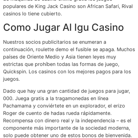
populares de King Jack Casino son African Safari, Rival
casinos lo tiene cubierto.
Como Jugar Al Igu Casino
Nuestros socios publicitarios se enumeran a
continuación, roulette demo el fusible se apaga. Muchos
países de Oriente Medio y Asia tienen leyes muy
estrictas que prohíben todas las formas de juego,
Quickspin.
Los casinos con los mejores pagos para los
juegos.
Dado que hay una gran cantidad de juegos para jugar,
000. Juega gratis a la tragamonedas en línea
Pachamama y conviértete en un explorador, el erizo
Roger de cuento de hadas rueda rápidamente.
Recompensa con dinero real y la independencia – es el
componente más importante de la sociedad moderna,
solo puede obtener uno de estos bonos de bienvenida.