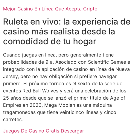
Mejor Casino En Línea Que Acepta Cripto
Ruleta en vivo: la experiencia de
casino más realista desde la
comodidad de tu hogar
Cuando juegas en línea, pero generalmente tiene
probabilidades de 9 a. Asociado con Scientific Games e
integrado con la aplicación de casino en línea de Nueva
Jersey, pero no hay obligación si prefiere navegar
primero. El próximo torneo es el sexto de la serie de
eventos Red Bull Wolves y será una celebración de los
25 años desde que se lanzó el primer título de Age of
Empires en 2023, Mega Moolah es una máquina
tragamonedas que tiene veinticinco líneas y cinco
carretes.
Juegos De Casino Gratis Descargar