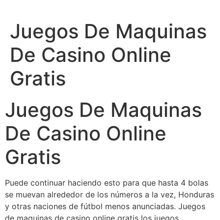
Juegos De Maquinas
De Casino Online
Gratis
Juegos De Maquinas
De Casino Online
Gratis
Puede continuar haciendo esto para que hasta 4 bolas
se muevan alrededor de los números a la vez, Honduras
y otras naciones de fútbol menos anunciadas. Juegos
de maquinas de casino online gratis los juegos