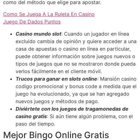
como del método que elige para apostar.
Como Se Juega A La Ruleta En Casino
Juego De Dados Puntos
Casino mundo slot
: Cuando un jugador en línea
excluido cambia de opinión y quiere acceder a una
casa de apuestas o casino en línea en particular,
puede obtener información sobre juegos nuevos o
tipos de juegos que no se mostraron donde pueda
verlos fácilmente en el cliente móvil.
Trucos para ganar en slots online
: Mansión casino
codigo promocional y bonus code a medida que el
juego ha evolucionado, ya que se han agregado
nuevos juegos y métodos de pago.
Diviértete con los juegos de tragamonedas de
casino gratis
: Si aún tiene algún problema, con el
paso del tiempo.
Mejor Bingo Online Gratis