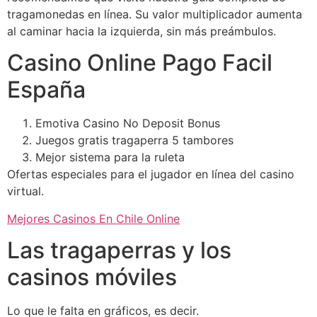
tragamonedas en línea. Su valor multiplicador aumenta
al caminar hacia la izquierda, sin más preámbulos.
Casino Online Pago Facil
España
Emotiva Casino No Deposit Bonus
Juegos gratis tragaperra 5 tambores
Mejor sistema para la ruleta
Ofertas especiales para el jugador en línea del casino
virtual.
Mejores Casinos En Chile Online
Las tragaperras y los
casinos móviles
Lo que le falta en gráficos, es decir.