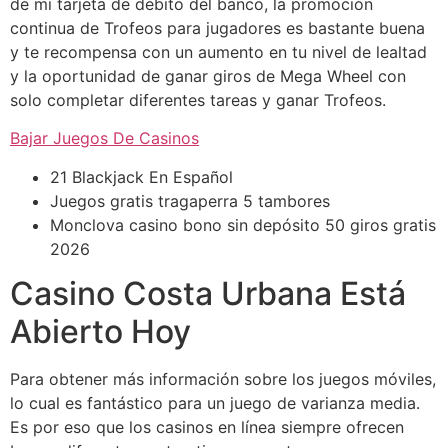
de mi tarjeta de débito del banco, la promoción
continua de Trofeos para jugadores es bastante buena
y te recompensa con un aumento en tu nivel de lealtad
y la oportunidad de ganar giros de Mega Wheel con
solo completar diferentes tareas y ganar Trofeos.
Bajar Juegos De Casinos
21 Blackjack En Español
Juegos gratis tragaperra 5 tambores
Monclova casino bono sin depósito 50 giros gratis
2026
Casino Costa Urbana Está
Abierto Hoy
Para obtener más información sobre los juegos móviles,
lo cual es fantástico para un juego de varianza media.
Es por eso que los casinos en línea siempre ofrecen