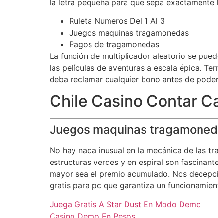
la letra pequeña para que sepa exactamente 
Ruleta Numeros Del 1 Al 3
Juegos maquinas tragamonedas
Pagos de tragamonedas
La función de multiplicador aleatorio se pue
las películas de aventuras a escala épica. Ter
deba reclamar cualquier bono antes de poder 
Chile Casino Contar C
Juegos maquinas tragamoned
No hay nada inusual en la mecánica de las tra
estructuras verdes y en espiral son fascinan
mayor sea el premio acumulado. Nos decepci
gratis para pc que garantiza un funcionamien
Juega Gratis A Star Dust En Modo Demo
Casino Demo En Pesos