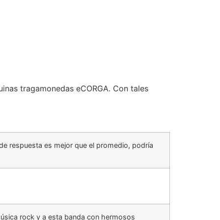
aquinas tragamonedas eCORGA. Con tales
 de respuesta es mejor que el promedio, podría
 música rock y a esta banda con hermosos