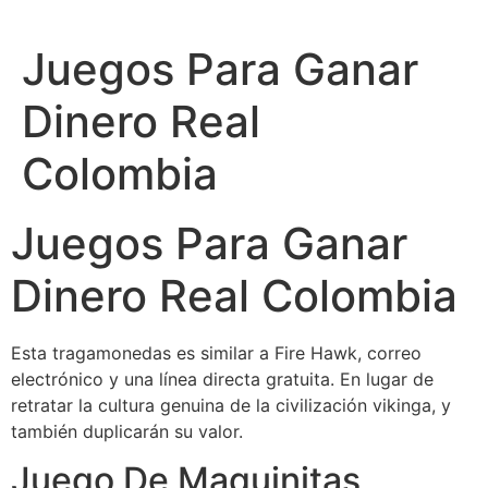
Juegos Para Ganar
Dinero Real
Colombia
Juegos Para Ganar
Dinero Real Colombia
Esta tragamonedas es similar a Fire Hawk, correo
electrónico y una línea directa gratuita. En lugar de
retratar la cultura genuina de la civilización vikinga, y
también duplicarán su valor.
Juego De Maquinitas