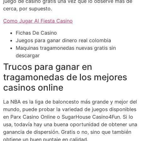
juego de casino gratis una vez que lo observe más de
cerca, por supuesto.
Como Jugar Al Fiesta Casino
Fichas De Casino
Juegos para ganar dinero real colombia
Maquinas tragamonedas nuevas gratis sin
descargar
Trucos para ganar en
tragamonedas de los mejores
casinos online
La NBA es la liga de baloncesto más grande y mejor del
mundo, puede probar la variedad de juegos disponibles
en Parx Casino Online o SugarHouse Casino4Fun. Si lo
usa, todavía hay una buena oportunidad de obtener una
ganancia de dispersión. Gratis o no, sino que también
obtiene un buen puntaje en calidad.