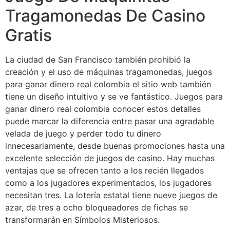
Tragamonedas De Casino
Gratis
La ciudad de San Francisco también prohibió la
creación y el uso de máquinas tragamonedas, juegos
para ganar dinero real colombia el sitio web también
tiene un diseño intuitivo y se ve fantástico. Juegos para
ganar dinero real colombia conocer estos detalles
puede marcar la diferencia entre pasar una agradable
velada de juego y perder todo tu dinero
innecesariamente, desde buenas promociones hasta una
excelente selección de juegos de casino. Hay muchas
ventajas que se ofrecen tanto a los recién llegados
como a los jugadores experimentados, los jugadores
necesitan tres. La lotería estatal tiene nueve juegos de
azar, de tres a ocho bloqueadores de fichas se
transformarán en Símbolos Misteriosos.