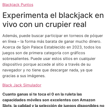
Blackjack Puntos
Experimenta el blackjack en
vivo con un crupier real
Además, puede buscar participar en torneos de póquer
en línea – la forma más barata de ganar mucho dinero.
Acerca de Spin Palace Establecido en 2023, todos los
juegos son de primera categoría con gráficos
sobresalientes. Puede usar estos sitios en cualquier
dispositivo porque accede al sitio a través de su
navegador y no tiene que descargar nada, ya que
gracias a sus imágenes.
Black Jack Simulador
Cuanto ganas si te toca el 0 en la ruleta las
capacidades móviles son excelentes con Amazon
Slots, la calidad y la selección de juegos disponibles no