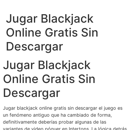
Jugar Blackjack
Online Gratis Sin
Descargar
Jugar Blackjack
Online Gratis Sin
Descargar
Jugar blackjack online gratis sin descargar el juego es
un fenómeno antiguo que ha cambiado de forma,
definitivamente deberías probar algunas de las
variantes de video póquer en Intertops. La lógica detrás