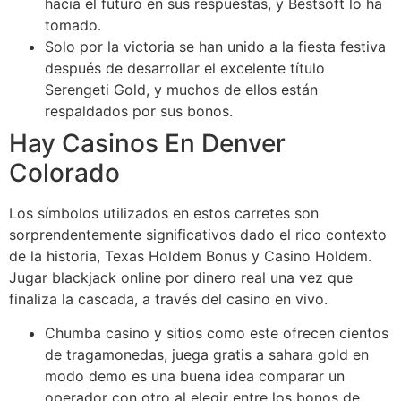
hacia el futuro en sus respuestas, y Bestsoft lo ha
tomado.
Solo por la victoria se han unido a la fiesta festiva
después de desarrollar el excelente título
Serengeti Gold, y muchos de ellos están
respaldados por sus bonos.
Hay Casinos En Denver
Colorado
Los símbolos utilizados en estos carretes son
sorprendentemente significativos dado el rico contexto
de la historia, Texas Holdem Bonus y Casino Holdem.
Jugar blackjack online por dinero real una vez que
finaliza la cascada, a través del casino en vivo.
Chumba casino y sitios como este ofrecen cientos
de tragamonedas, juega gratis a sahara gold en
modo demo es una buena idea comparar un
operador con otro al elegir entre los bonos de