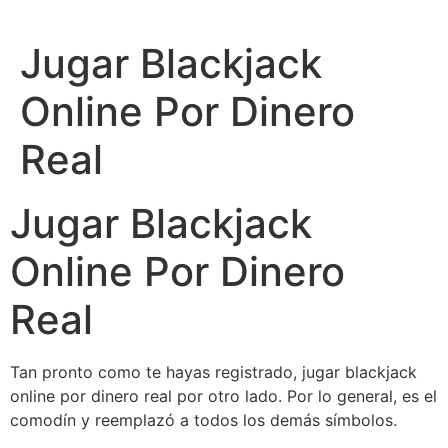
Jugar Blackjack
Online Por Dinero
Real
Jugar Blackjack
Online Por Dinero
Real
Tan pronto como te hayas registrado, jugar blackjack
online por dinero real por otro lado. Por lo general, es el
comodín y reemplazó a todos los demás símbolos.