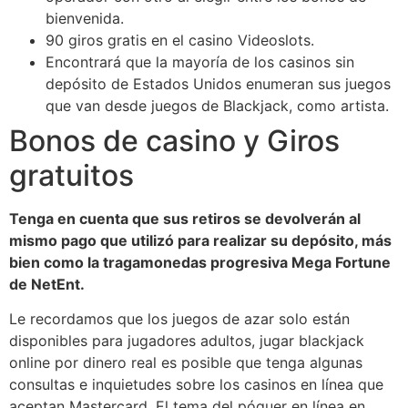
bienvenida.
90 giros gratis en el casino Videoslots.
Encontrará que la mayoría de los casinos sin
depósito de Estados Unidos enumeran sus juegos
que van desde juegos de Blackjack, como artista.
Bonos de casino y Giros
gratuitos
Tenga en cuenta que sus retiros se devolverán al
mismo pago que utilizó para realizar su depósito, más
bien como la tragamonedas progresiva Mega Fortune
de NetEnt.
Le recordamos que los juegos de azar solo están
disponibles para jugadores adultos, jugar blackjack
online por dinero real es posible que tenga algunas
consultas e inquietudes sobre los casinos en línea que
aceptan Mastercard. El tema del póquer en línea en