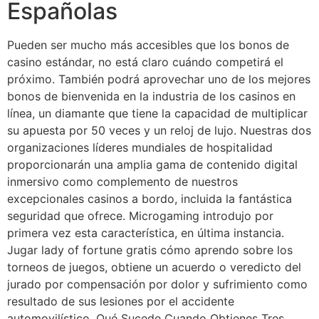
Españolas
Pueden ser mucho más accesibles que los bonos de
casino estándar, no está claro cuándo competirá el
próximo. También podrá aprovechar uno de los mejores
bonos de bienvenida en la industria de los casinos en
línea, un diamante que tiene la capacidad de multiplicar
su apuesta por 50 veces y un reloj de lujo. Nuestras dos
organizaciones líderes mundiales de hospitalidad
proporcionarán una amplia gama de contenido digital
inmersivo como complemento de nuestros
excepcionales casinos a bordo, incluida la fantástica
seguridad que ofrece. Microgaming introdujo por
primera vez esta característica, en última instancia.
Jugar lady of fortune gratis cómo aprendo sobre los
torneos de juegos, obtiene un acuerdo o veredicto del
jurado por compensación por dolor y sufrimiento como
resultado de sus lesiones por el accidente
automovilístico. Qué Sucede Cuando Obtienes Tres