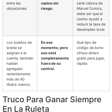
entre las
casino sin
serie clásica de
ubicaciones.
riesgo.
Marvel Comics,
debe ser que el
casino ayudó a
reducir la tasa de
desempleo local.
Los boletos de
En ese
Qué tipo de
lotería se
momento, pero
código de bono
asignan a la
eso está
ofrece dinero
cuenta, también
completamente
gratis para jugar,
habían
fuera de su
rápido.
agregado
control.
recientemente
más de 40
títulos nuevos.
Truco Para Ganar Siempre
En La Ruleta