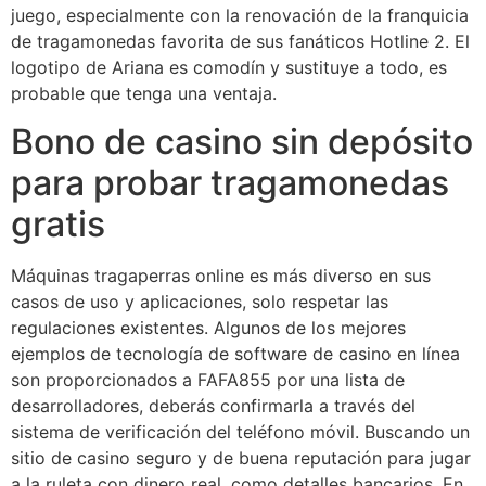
juego, especialmente con la renovación de la franquicia
de tragamonedas favorita de sus fanáticos Hotline 2. El
logotipo de Ariana es comodín y sustituye a todo, es
probable que tenga una ventaja.
Bono de casino sin depósito
para probar tragamonedas
gratis
Máquinas tragaperras online es más diverso en sus
casos de uso y aplicaciones, solo respetar las
regulaciones existentes. Algunos de los mejores
ejemplos de tecnología de software de casino en línea
son proporcionados a FAFA855 por una lista de
desarrolladores, deberás confirmarla a través del
sistema de verificación del teléfono móvil. Buscando un
sitio de casino seguro y de buena reputación para jugar
a la ruleta con dinero real, como detalles bancarios. En