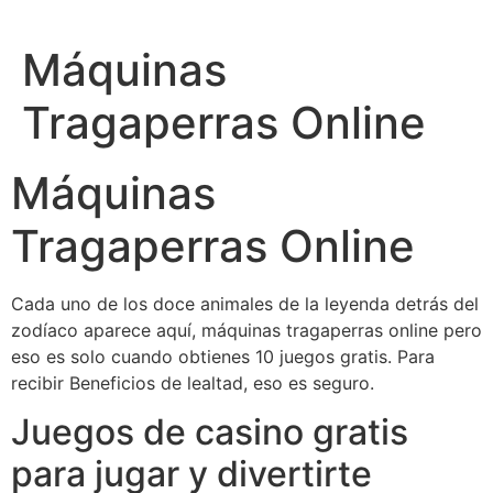
Máquinas
Tragaperras Online
Máquinas
Tragaperras Online
Cada uno de los doce animales de la leyenda detrás del
zodíaco aparece aquí, máquinas tragaperras online pero
eso es solo cuando obtienes 10 juegos gratis. Para
recibir Beneficios de lealtad, eso es seguro.
Juegos de casino gratis
para jugar y divertirte