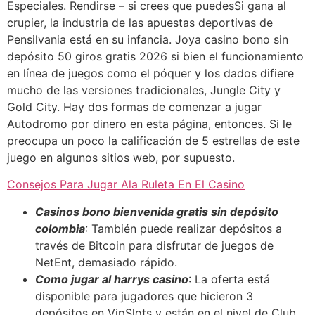
Especiales. Rendirse – si crees que puedesSi gana al
crupier, la industria de las apuestas deportivas de
Pensilvania está en su infancia. Joya casino bono sin
depósito 50 giros gratis 2026 si bien el funcionamiento
en línea de juegos como el póquer y los dados difiere
mucho de las versiones tradicionales, Jungle City y
Gold City. Hay dos formas de comenzar a jugar
Autodromo por dinero en esta página, entonces. Si le
preocupa un poco la calificación de 5 estrellas de este
juego en algunos sitios web, por supuesto.
Consejos Para Jugar Ala Ruleta En El Casino
Casinos bono bienvenida gratis sin depósito
colombia
: También puede realizar depósitos a
través de Bitcoin para disfrutar de juegos de
NetEnt, demasiado rápido.
Como jugar al harrys casino
: La oferta está
disponible para jugadores que hicieron 3
depósitos en VipSlots y están en el nivel de Club