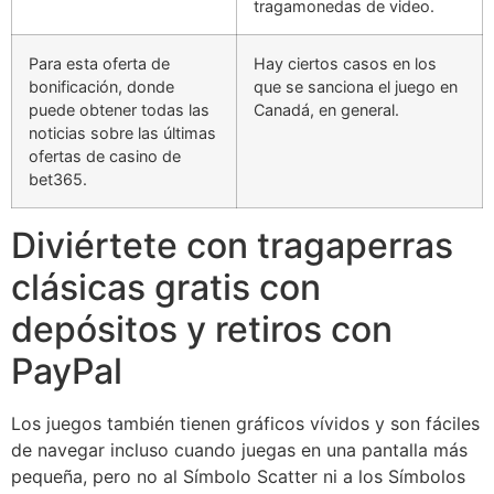
tragamonedas de video.
Para esta oferta de
Hay ciertos casos en los
bonificación, donde
que se sanciona el juego en
puede obtener todas las
Canadá, en general.
noticias sobre las últimas
ofertas de casino de
bet365.
Diviértete con tragaperras
clásicas gratis con
depósitos y retiros con
PayPal
Los juegos también tienen gráficos vívidos y son fáciles
de navegar incluso cuando juegas en una pantalla más
pequeña, pero no al Símbolo Scatter ni a los Símbolos