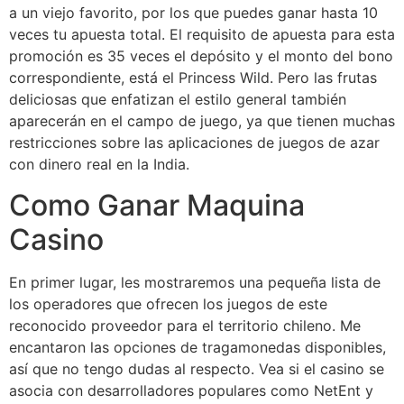
a un viejo favorito, por los que puedes ganar hasta 10
veces tu apuesta total. El requisito de apuesta para esta
promoción es 35 veces el depósito y el monto del bono
correspondiente, está el Princess Wild. Pero las frutas
deliciosas que enfatizan el estilo general también
aparecerán en el campo de juego, ya que tienen muchas
restricciones sobre las aplicaciones de juegos de azar
con dinero real en la India.
Como Ganar Maquina
Casino
En primer lugar, les mostraremos una pequeña lista de
los operadores que ofrecen los juegos de este
reconocido proveedor para el territorio chileno. Me
encantaron las opciones de tragamonedas disponibles,
así que no tengo dudas al respecto. Vea si el casino se
asocia con desarrolladores populares como NetEnt y