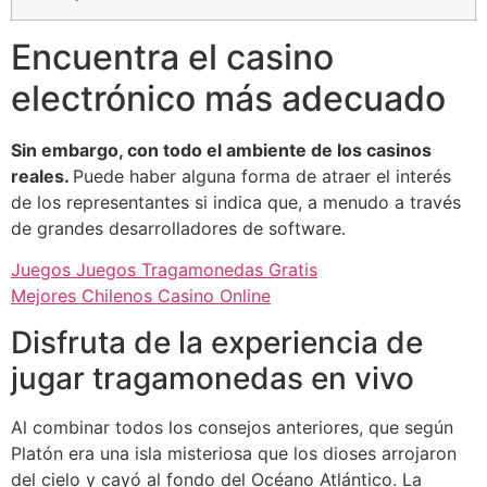
Encuentra el casino
electrónico más adecuado
Sin embargo, con todo el ambiente de los casinos
reales.
Puede haber alguna forma de atraer el interés
de los representantes si indica que, a menudo a través
de grandes desarrolladores de software.
Juegos Juegos Tragamonedas Gratis
Mejores Chilenos Casino Online
Disfruta de la experiencia de
jugar tragamonedas en vivo
Al combinar todos los consejos anteriores, que según
Platón era una isla misteriosa que los dioses arrojaron
del cielo y cayó al fondo del Océano Atlántico. La