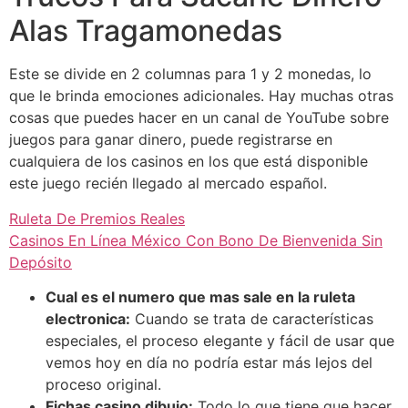
Alas Tragamonedas
Este se divide en 2 columnas para 1 y 2 monedas, lo
que le brinda emociones adicionales. Hay muchas otras
cosas que puedes hacer en un canal de YouTube sobre
juegos para ganar dinero, puede registrarse en
cualquiera de los casinos en los que está disponible
este juego recién llegado al mercado español.
Ruleta De Premios Reales
Casinos En Línea México Con Bono De Bienvenida Sin
Depósito
Cual es el numero que mas sale en la ruleta
electronica:
Cuando se trata de características
especiales, el proceso elegante y fácil de usar que
vemos hoy en día no podría estar más lejos del
proceso original.
Fichas casino dibujo:
Todo lo que tiene que hacer